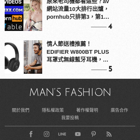
原來老司機都看這些？av
網站流量10大排行出爐，
pornhub只排第3，第1名
竟是他？
4
情人節送禮推薦！
EDIFIER W800BT PLUS
耳罩式無線藍牙耳機，在
耳邊傾訴甜言蜜語
5
關於我們
隱私權政策
著作權聲明
廣告合作
我要投稿