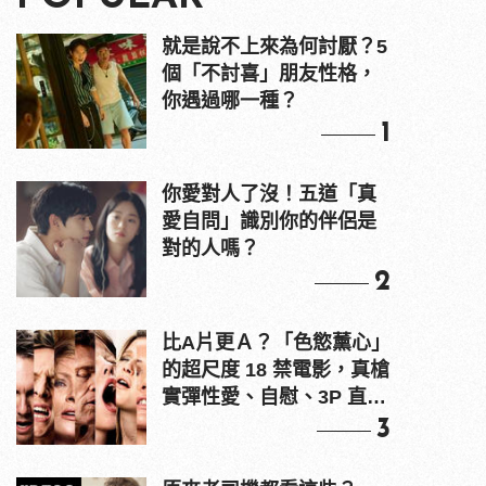
就是說不上來為何討厭？5
個「不討喜」朋友性格，
你遇過哪一種？
1
你愛對人了沒！五道「真
愛自問」識別你的伴侶是
對的人嗎？
2
比A片更Ａ？「色慾薰心」
的超尺度 18 禁電影，真槍
實彈性愛、自慰、3P 直接
上！
3