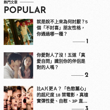
熱門文章
POPULAR
就是說不上來為何討厭？5
個「不討喜」朋友性格，
你遇過哪一種？
1
你愛對人了沒！五道「真
愛自問」識別你的伴侶是
對的人嗎？
2
比A片更Ａ？「色慾薰心」
的超尺度 18 禁電影，真槍
實彈性愛、自慰、3P 直接
上！
3