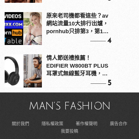
原來老司機都看這些？av
網站流量10大排行出爐，
pornhub只排第3，第1名
竟是他？
4
情人節送禮推薦！
EDIFIER W800BT PLUS
耳罩式無線藍牙耳機，在
耳邊傾訴甜言蜜語
5
關於我們
隱私權政策
著作權聲明
廣告合作
我要投稿