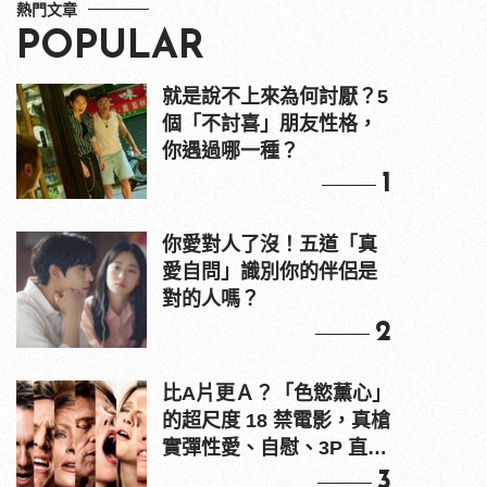
熱門文章
POPULAR
就是說不上來為何討厭？5
個「不討喜」朋友性格，
你遇過哪一種？
1
你愛對人了沒！五道「真
愛自問」識別你的伴侶是
對的人嗎？
2
比A片更Ａ？「色慾薰心」
的超尺度 18 禁電影，真槍
實彈性愛、自慰、3P 直接
上！
3