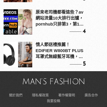
原來老司機都看這些？av
網站流量10大排行出爐，
pornhub只排第3，第1名
竟是他？
4
情人節送禮推薦！
EDIFIER W800BT PLUS
耳罩式無線藍牙耳機，在
耳邊傾訴甜言蜜語
5
關於我們
隱私權政策
著作權聲明
廣告合作
我要投稿