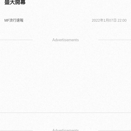
盛大開幕
MF流行速報
2022年1月07日 22:00
Advertisements
Advertisements