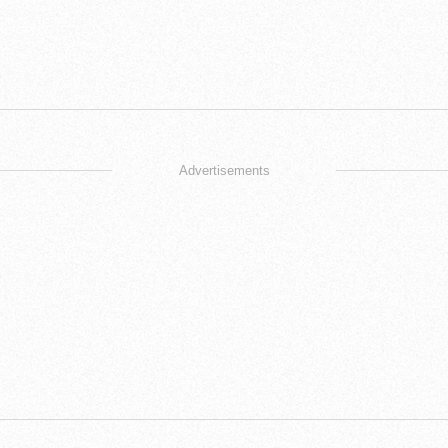
Advertisements