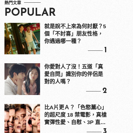
熱門文章
POPULAR
就是說不上來為何討厭？5
個「不討喜」朋友性格，
你遇過哪一種？
1
你愛對人了沒！五道「真
愛自問」識別你的伴侶是
對的人嗎？
2
比A片更Ａ？「色慾薰心」
的超尺度 18 禁電影，真槍
實彈性愛、自慰、3P 直接
上！
3