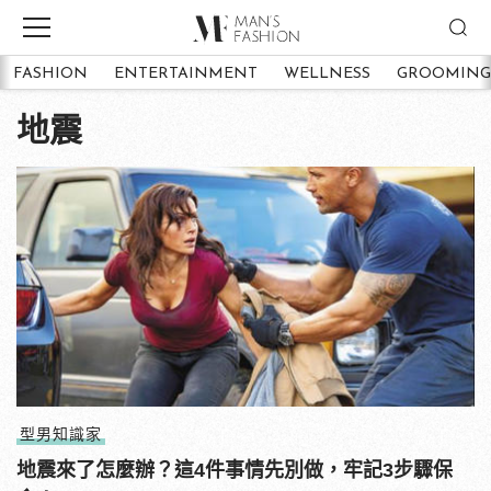
FASHION
ENTERTAINMENT
WELLNESS
GROOMING
地震
型男知識家
地震來了怎麼辦？這4件事情先別做，牢記3步驟保