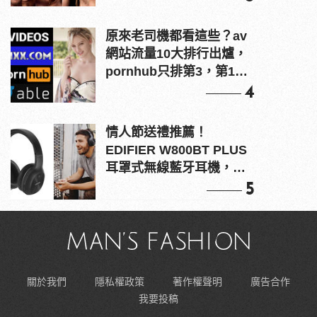
原來老司機都看這些？av
網站流量10大排行出爐，
pornhub只排第3，第1名
竟是他？
4
情人節送禮推薦！
EDIFIER W800BT PLUS
耳罩式無線藍牙耳機，在
耳邊傾訴甜言蜜語
5
關於我們
隱私權政策
著作權聲明
廣告合作
我要投稿