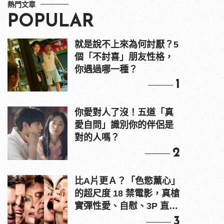
熱門文章
POPULAR
就是說不上來為何討厭？5
個「不討喜」朋友性格，
你遇過哪一種？
1
你愛對人了沒！五道「真
愛自問」識別你的伴侶是
對的人嗎？
2
比A片更Ａ？「色慾薰心」
的超尺度 18 禁電影，真槍
實彈性愛、自慰、3P 直接
上！
3