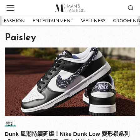
FASHION
ENTERTAINMENT
WELLNESS
GROOMING
Paisley
鞋訊
Dunk 風潮持續延燒！Nike Dunk Low 變形蟲系列