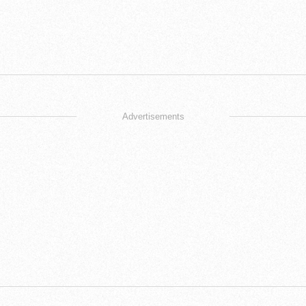
Advertisements