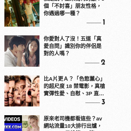
個「不討喜」朋友性格，
你遇過哪一種？
1
你愛對人了沒！五道「真
愛自問」識別你的伴侶是
對的人嗎？
2
比A片更Ａ？「色慾薰心」
的超尺度 18 禁電影，真槍
實彈性愛、自慰、3P 直接
上！
3
原來老司機都看這些？av
網站流量10大排行出爐，