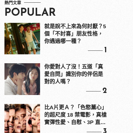
熱門文章
POPULAR
就是說不上來為何討厭？5
個「不討喜」朋友性格，
你遇過哪一種？
1
你愛對人了沒！五道「真
愛自問」識別你的伴侶是
對的人嗎？
2
比A片更Ａ？「色慾薰心」
的超尺度 18 禁電影，真槍
實彈性愛、自慰、3P 直接
上！
3