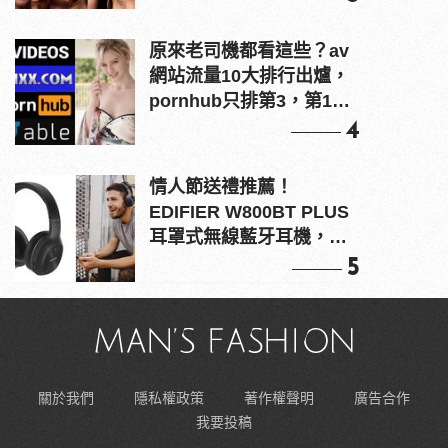
原來老司機都看這些？av
網站流量10大排行出爐，
pornhub只排第3，第1名
竟是他？
4
情人節送禮推薦！
EDIFIER W800BT PLUS
耳罩式無線藍牙耳機，在
耳邊傾訴甜言蜜語
5
關於我們
隱私權政策
著作權聲明
廣告合作
我要投稿