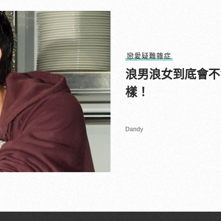
戀愛疑難雜症
浪男浪女到底會不
樣！
Dandy