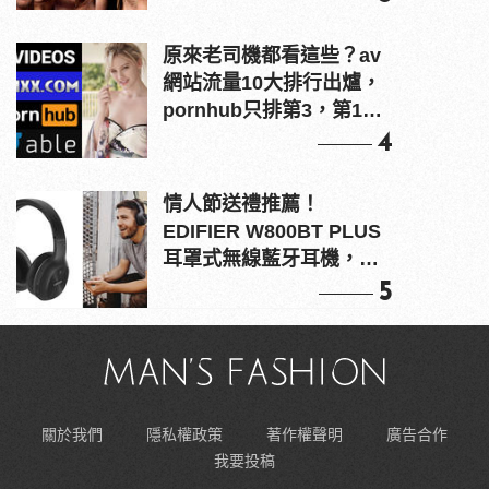
原來老司機都看這些？av
網站流量10大排行出爐，
pornhub只排第3，第1名
竟是他？
4
情人節送禮推薦！
EDIFIER W800BT PLUS
耳罩式無線藍牙耳機，在
耳邊傾訴甜言蜜語
5
關於我們
隱私權政策
著作權聲明
廣告合作
我要投稿