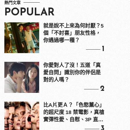
熱門文章
POPULAR
就是說不上來為何討厭？5
個「不討喜」朋友性格，
你遇過哪一種？
1
你愛對人了沒！五道「真
愛自問」識別你的伴侶是
對的人嗎？
2
比A片更Ａ？「色慾薰心」
的超尺度 18 禁電影，真槍
實彈性愛、自慰、3P 直接
上！
3