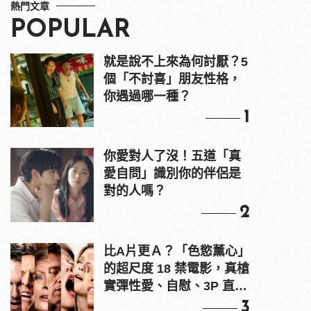
熱門文章
POPULAR
就是說不上來為何討厭？5
個「不討喜」朋友性格，
你遇過哪一種？
1
你愛對人了沒！五道「真
愛自問」識別你的伴侶是
對的人嗎？
2
比A片更Ａ？「色慾薰心」
的超尺度 18 禁電影，真槍
實彈性愛、自慰、3P 直接
上！
3