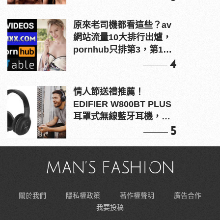
原來老司機都看這些？av
網站流量10大排行出爐，
pornhub只排第3，第1名
竟是他？
4
情人節送禮推薦！
EDIFIER W800BT PLUS
耳罩式無線藍牙耳機，在
耳邊傾訴甜言蜜語
5
關於我們
隱私權政策
著作權聲明
廣告合作
我要投稿