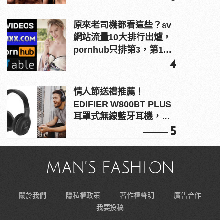
原來老司機都看這些？av
網站流量10大排行出爐，
pornhub只排第3，第1名
竟是他？
4
情人節送禮推薦！
EDIFIER W800BT PLUS
耳罩式無線藍牙耳機，在
耳邊傾訴甜言蜜語
5
關於我們
隱私權政策
著作權聲明
廣告合作
我要投稿