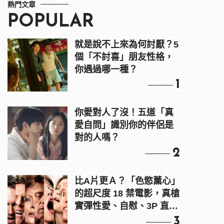
熱門文章
POPULAR
就是說不上來為何討厭？5
個「不討喜」朋友性格，
你遇過哪一種？
1
你愛對人了沒！五道「真
愛自問」識別你的伴侶是
對的人嗎？
2
比A片更Ａ？「色慾薰心」
的超尺度 18 禁電影，真槍
實彈性愛、自慰、3P 直接
上！
3