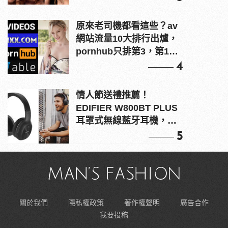
原來老司機都看這些？av
網站流量10大排行出爐，
pornhub只排第3，第1名
竟是他？
4
情人節送禮推薦！
EDIFIER W800BT PLUS
耳罩式無線藍牙耳機，在
耳邊傾訴甜言蜜語
5
關於我們
隱私權政策
著作權聲明
廣告合作
我要投稿