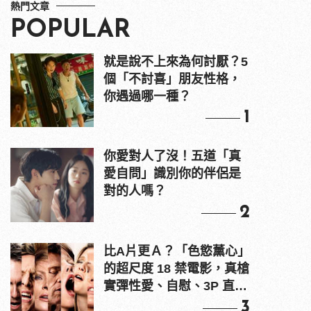
熱門文章
POPULAR
就是說不上來為何討厭？5
個「不討喜」朋友性格，
你遇過哪一種？
1
你愛對人了沒！五道「真
愛自問」識別你的伴侶是
對的人嗎？
2
比A片更Ａ？「色慾薰心」
的超尺度 18 禁電影，真槍
實彈性愛、自慰、3P 直接
上！
3