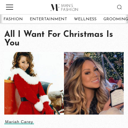
FASHION
ENTERTAINMENT
WELLNESS
GROOMING
All I Want For Christmas Is
You
Mariah Carey