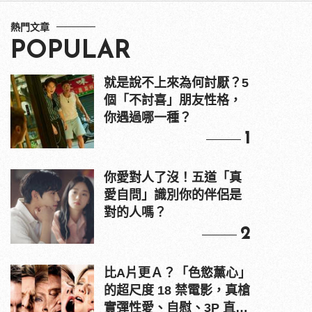
熱門文章
POPULAR
就是說不上來為何討厭？5
個「不討喜」朋友性格，
你遇過哪一種？
1
你愛對人了沒！五道「真
愛自問」識別你的伴侶是
對的人嗎？
2
比A片更Ａ？「色慾薰心」
的超尺度 18 禁電影，真槍
實彈性愛、自慰、3P 直接