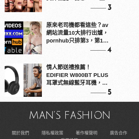
上！
3
原來老司機都看這些？av
網站流量10大排行出爐，
pornhub只排第3，第1名
竟是他？
4
情人節送禮推薦！
EDIFIER W800BT PLUS
耳罩式無線藍牙耳機，在
耳邊傾訴甜言蜜語
5
關於我們
隱私權政策
著作權聲明
廣告合作