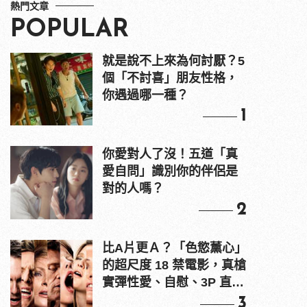
熱門文章
POPULAR
就是說不上來為何討厭？5
個「不討喜」朋友性格，
你遇過哪一種？
1
你愛對人了沒！五道「真
愛自問」識別你的伴侶是
對的人嗎？
2
比A片更Ａ？「色慾薰心」
的超尺度 18 禁電影，真槍
實彈性愛、自慰、3P 直接
上！
3