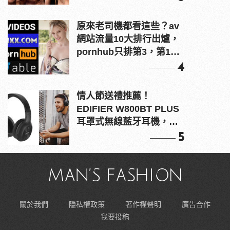
原來老司機都看這些？av
網站流量10大排行出爐，
pornhub只排第3，第1名
竟是他？
4
情人節送禮推薦！
EDIFIER W800BT PLUS
耳罩式無線藍牙耳機，在
耳邊傾訴甜言蜜語
5
關於我們
隱私權政策
著作權聲明
廣告合作
我要投稿