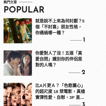
熱門文章
POPULAR
就是說不上來為何討厭？5
個「不討喜」朋友性格，
你遇過哪一種？
1
你愛對人了沒！五道「真
愛自問」識別你的伴侶是
對的人嗎？
2
比A片更Ａ？「色慾薰心」
的超尺度 18 禁電影，真槍
實彈性愛、自慰、3P 直接
上！
3