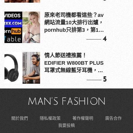
原來老司機都看這些？av
網站流量10大排行出爐，
pornhub只排第3，第1名
竟是他？
4
情人節送禮推薦！
EDIFIER W800BT PLUS
耳罩式無線藍牙耳機，在
耳邊傾訴甜言蜜語
5
關於我們
隱私權政策
著作權聲明
廣告合作
我要投稿