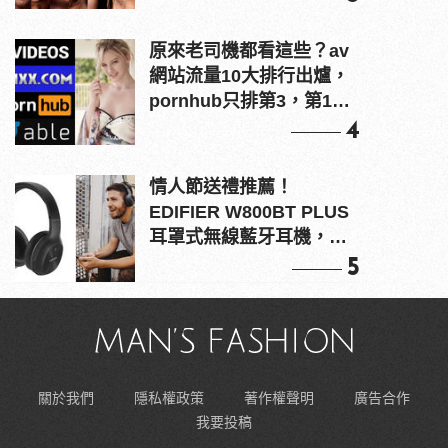
原來老司機都看這些？av
網站流量10大排行出爐，
pornhub只排第3，第1名
竟是他？
4
情人節送禮推薦！
EDIFIER W800BT PLUS
耳罩式無線藍牙耳機，在
耳邊傾訴甜言蜜語
5
關於我們
隱私權政策
著作權聲明
廣告合作
我要投稿