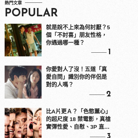
熱門文章
POPULAR
就是說不上來為何討厭？5
個「不討喜」朋友性格，
你遇過哪一種？
1
你愛對人了沒！五道「真
愛自問」識別你的伴侶是
對的人嗎？
2
比A片更Ａ？「色慾薰心」
的超尺度 18 禁電影，真槍
實彈性愛、自慰、3P 直接
上！
3