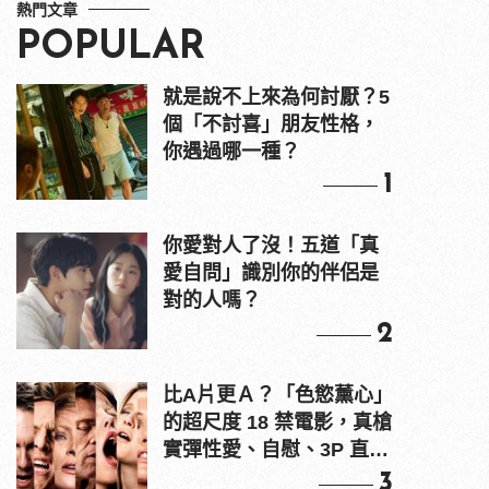
熱門文章
POPULAR
就是說不上來為何討厭？5
個「不討喜」朋友性格，
你遇過哪一種？
1
你愛對人了沒！五道「真
愛自問」識別你的伴侶是
對的人嗎？
2
比A片更Ａ？「色慾薰心」
的超尺度 18 禁電影，真槍
實彈性愛、自慰、3P 直接
上！
3