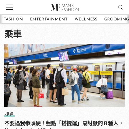
FASHION
ENTERTAINMENT
WELLNESS
GROOMING
乘車
捷運
不要逼我拳頭硬！盤點「搭捷運」最討厭的８種人，