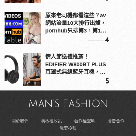
原來老司機都看這些？av
網站流量10大排行出爐，
pornhub只排第3，第1名
竟是他？
4
情人節送禮推薦！
EDIFIER W800BT PLUS
耳罩式無線藍牙耳機，在
耳邊傾訴甜言蜜語
5
關於我們
隱私權政策
著作權聲明
廣告合作
我要投稿