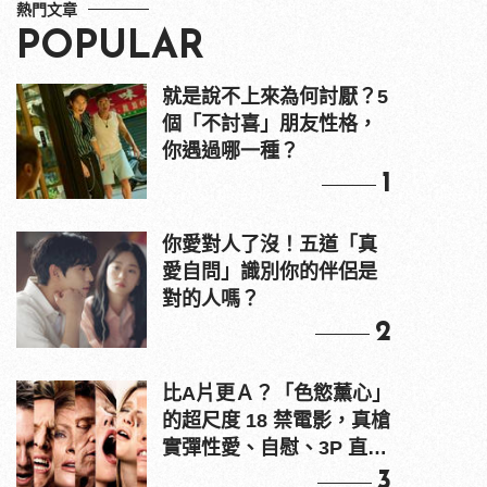
熱門文章
POPULAR
就是說不上來為何討厭？5
個「不討喜」朋友性格，
你遇過哪一種？
1
你愛對人了沒！五道「真
愛自問」識別你的伴侶是
對的人嗎？
2
比A片更Ａ？「色慾薰心」
的超尺度 18 禁電影，真槍
實彈性愛、自慰、3P 直接
上！
3