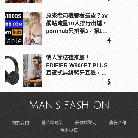
原來老司機都看這些？av
網站流量10大排行出爐，
pornhub只排第3，第1名
竟是他？
4
情人節送禮推薦！
EDIFIER W800BT PLUS
耳罩式無線藍牙耳機，在
耳邊傾訴甜言蜜語
5
關於我們
隱私權政策
著作權聲明
廣告合作
我要投稿