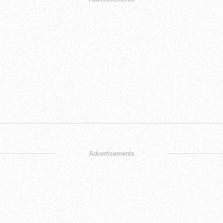
Advertisements