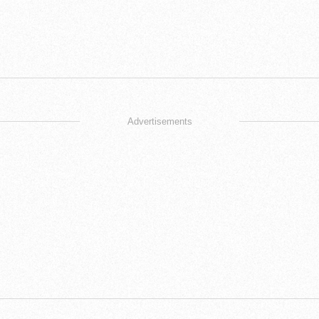
Advertisements