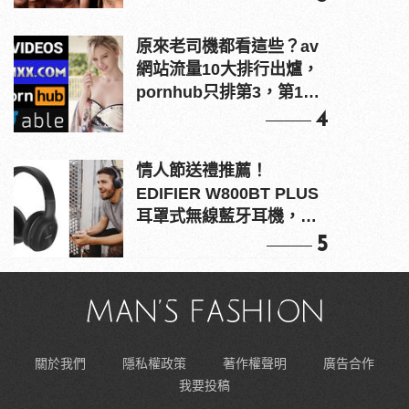
原來老司機都看這些？av
網站流量10大排行出爐，
pornhub只排第3，第1名
竟是他？
4
情人節送禮推薦！
EDIFIER W800BT PLUS
耳罩式無線藍牙耳機，在
耳邊傾訴甜言蜜語
5
關於我們
隱私權政策
著作權聲明
廣告合作
我要投稿