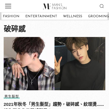
FASHION
ENTERTAINMENT
WELLNESS
GROOMING
破碎感
男生髮型
2021年秋冬「男生髮型」趨勢，破碎感、紋理燙......