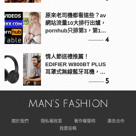
原來老司機都看這些？av
網站流量10大排行出爐，
pornhub只排第3，第1名
竟是他？
4
情人節送禮推薦！
EDIFIER W800BT PLUS
耳罩式無線藍牙耳機，在
耳邊傾訴甜言蜜語
5
關於我們
隱私權政策
著作權聲明
廣告合作
我要投稿