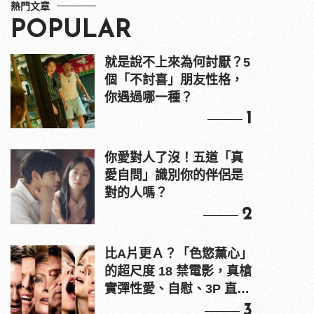
熱門文章
POPULAR
就是說不上來為何討厭？5
個「不討喜」朋友性格，
你遇過哪一種？
1
你愛對人了沒！五道「真
愛自問」識別你的伴侶是
對的人嗎？
2
比A片更Ａ？「色慾薰心」
的超尺度 18 禁電影，真槍
實彈性愛、自慰、3P 直接
上！
3