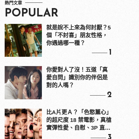
熱門文章
POPULAR
就是說不上來為何討厭？5
個「不討喜」朋友性格，
你遇過哪一種？
1
你愛對人了沒！五道「真
愛自問」識別你的伴侶是
對的人嗎？
2
比A片更Ａ？「色慾薰心」
的超尺度 18 禁電影，真槍
實彈性愛、自慰、3P 直接
上！
3