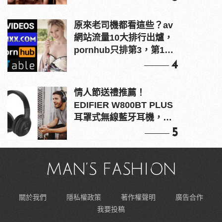
原來老司機都看這些？av
網站流量10大排行出爐，
pornhub只排第3，第1名
竟是他？
4
情人節送禮推薦！
EDIFIER W800BT PLUS
耳罩式無線藍牙耳機，在
耳邊傾訴甜言蜜語
5
關於我們
隱私權政策
著作權聲明
廣告合作
我要投稿