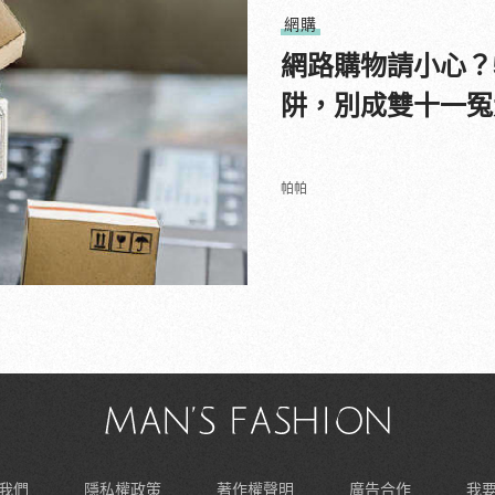
網購
網路購物請小心？
阱，別成雙十一冤
帕帕
我們
隱私權政策
著作權聲明
廣告合作
我