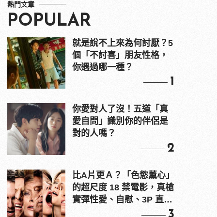
熱門文章
POPULAR
就是說不上來為何討厭？5
個「不討喜」朋友性格，
你遇過哪一種？
1
你愛對人了沒！五道「真
愛自問」識別你的伴侶是
對的人嗎？
2
比A片更Ａ？「色慾薰心」
的超尺度 18 禁電影，真槍
實彈性愛、自慰、3P 直接
上！
3