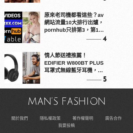
原來老司機都看這些？av
網站流量10大排行出爐，
pornhub只排第3，第1名
竟是他？
4
情人節送禮推薦！
EDIFIER W800BT PLUS
耳罩式無線藍牙耳機，在
耳邊傾訴甜言蜜語
5
關於我們
隱私權政策
著作權聲明
廣告合作
我要投稿