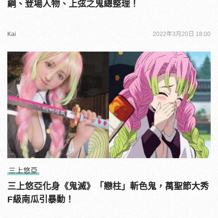
綱、登場人物、上弦之鬼總整理！
Kai
2022年3月20日 18:00
三上悠亞
三上悠亞化身《鬼滅》「戀柱」斬色鬼，萬聖節大秀
F級南瓜引暴動！