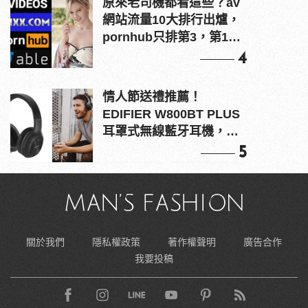
原來老司機都看這些？av
網站流量10大排行出爐，
pornhub只排第3，第1名
竟是他？
4
情人節送禮推薦！
EDIFIER W800BT PLUS
耳罩式無線藍牙耳機，在
耳邊傾訴甜言蜜語
5
關於我們
隱私權政策
著作權聲明
廣告合作
我要投稿