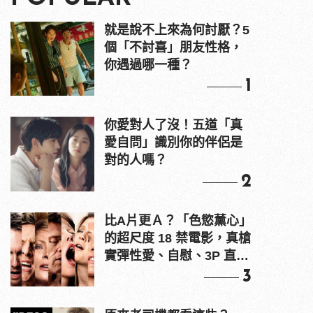
就是說不上來為何討厭？5
個「不討喜」朋友性格，
你遇過哪一種？
1
你愛對人了沒！五道「真
愛自問」識別你的伴侶是
對的人嗎？
2
比A片更Ａ？「色慾薰心」
的超尺度 18 禁電影，真槍
實彈性愛、自慰、3P 直接
上！
3