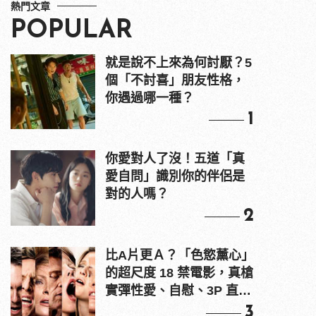
熱門文章
POPULAR
就是說不上來為何討厭？5
個「不討喜」朋友性格，
你遇過哪一種？
1
你愛對人了沒！五道「真
愛自問」識別你的伴侶是
對的人嗎？
2
比A片更Ａ？「色慾薰心」
的超尺度 18 禁電影，真槍
實彈性愛、自慰、3P 直接
上！
3