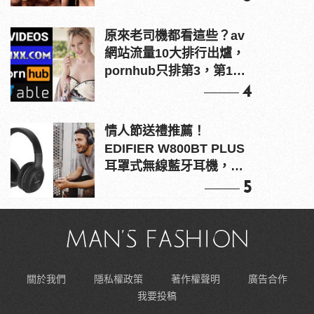
原來老司機都看這些？av
網站流量10大排行出爐，
pornhub只排第3，第1名
竟是他？
4
情人節送禮推薦！
EDIFIER W800BT PLUS
耳罩式無線藍牙耳機，在
耳邊傾訴甜言蜜語
5
關於我們
隱私權政策
著作權聲明
廣告合作
我要投稿