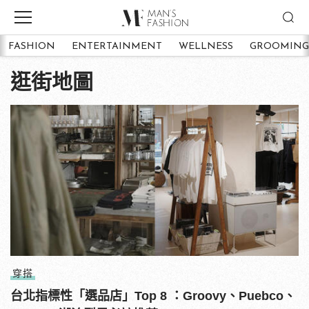
FASHION
ENTERTAINMENT
WELLNESS
GROOMING
逛街地圖
穿搭
台北指標性「選品店」Top 8 ：Groovy、Puebco、