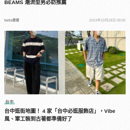
BEAMS 潮流型男必訪推薦
bella儂儂
2024年10月28日 09:00
台中
台中逛街地圖！ 4 家「台中必逛服飾店」，Vibe
風、軍工裝到古著都準備好了