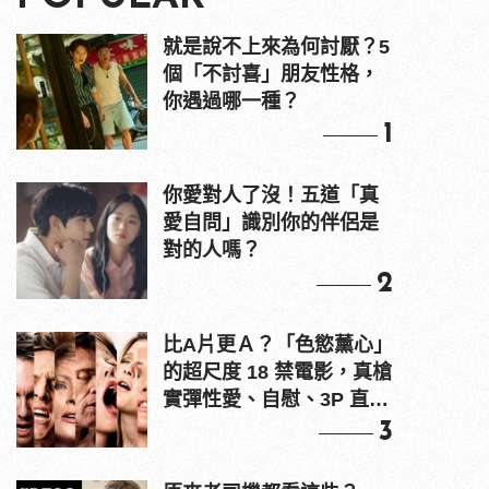
就是說不上來為何討厭？5
個「不討喜」朋友性格，
你遇過哪一種？
1
你愛對人了沒！五道「真
愛自問」識別你的伴侶是
對的人嗎？
2
比A片更Ａ？「色慾薰心」
的超尺度 18 禁電影，真槍
實彈性愛、自慰、3P 直接
上！
3