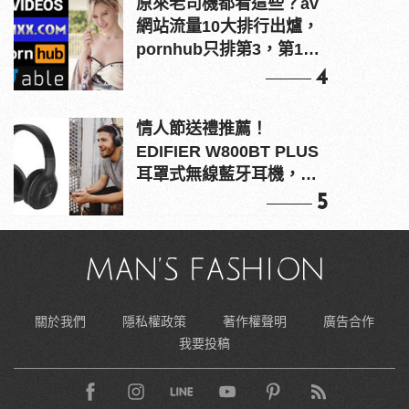
原來老司機都看這些？av
網站流量10大排行出爐，
pornhub只排第3，第1名
竟是他？
4
情人節送禮推薦！
EDIFIER W800BT PLUS
耳罩式無線藍牙耳機，在
耳邊傾訴甜言蜜語
5
關於我們
隱私權政策
著作權聲明
廣告合作
我要投稿