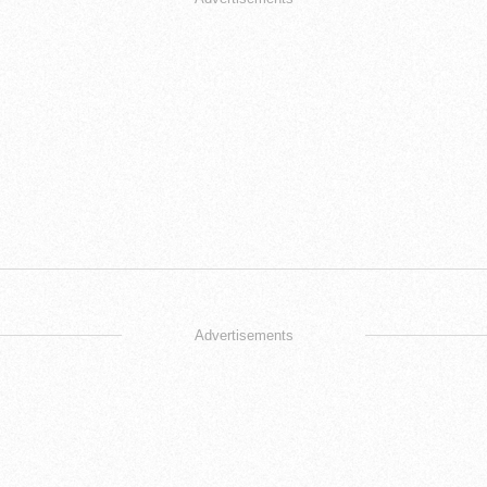
Advertisements