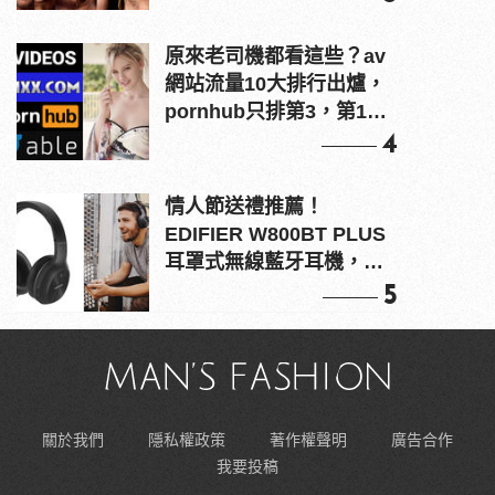
原來老司機都看這些？av
網站流量10大排行出爐，
pornhub只排第3，第1名
竟是他？
4
情人節送禮推薦！
EDIFIER W800BT PLUS
耳罩式無線藍牙耳機，在
耳邊傾訴甜言蜜語
5
關於我們
隱私權政策
著作權聲明
廣告合作
我要投稿