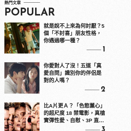
熱門文章
POPULAR
就是說不上來為何討厭？5
個「不討喜」朋友性格，
你遇過哪一種？
1
你愛對人了沒！五道「真
愛自問」識別你的伴侶是
對的人嗎？
2
比A片更Ａ？「色慾薰心」
的超尺度 18 禁電影，真槍
實彈性愛、自慰、3P 直接
上！
3