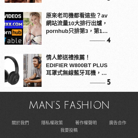
原來老司機都看這些？av
網站流量10大排行出爐，
pornhub只排第3，第1名
竟是他？
4
情人節送禮推薦！
EDIFIER W800BT PLUS
耳罩式無線藍牙耳機，在
耳邊傾訴甜言蜜語
5
關於我們
隱私權政策
著作權聲明
廣告合作
我要投稿