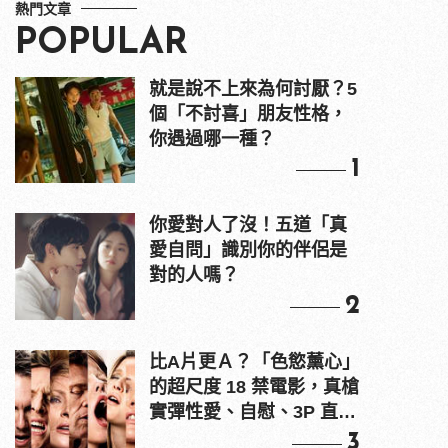
熱門文章
POPULAR
就是說不上來為何討厭？5
個「不討喜」朋友性格，
你遇過哪一種？
1
你愛對人了沒！五道「真
愛自問」識別你的伴侶是
對的人嗎？
2
比A片更Ａ？「色慾薰心」
的超尺度 18 禁電影，真槍
實彈性愛、自慰、3P 直接
上！
3