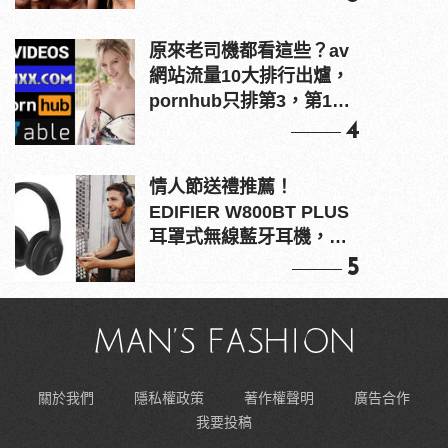
原來老司機都看這些？av
網站流量10大排行出爐，
pornhub只排第3，第1名
竟是他？
4
情人節送禮推薦！
EDIFIER W800BT PLUS
耳罩式無線藍牙耳機，在
耳邊傾訴甜言蜜語
5
關於我們
隱私權政策
著作權聲明
廣告合作
我要投稿