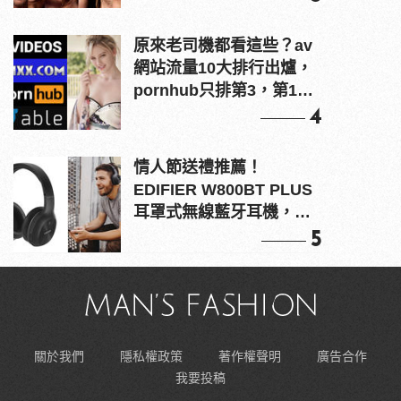
原來老司機都看這些？av
網站流量10大排行出爐，
pornhub只排第3，第1名
竟是他？
4
情人節送禮推薦！
EDIFIER W800BT PLUS
耳罩式無線藍牙耳機，在
耳邊傾訴甜言蜜語
5
關於我們
隱私權政策
著作權聲明
廣告合作
我要投稿