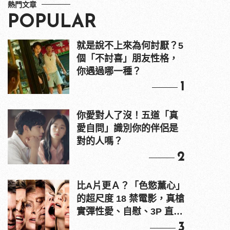
熱門文章
POPULAR
就是說不上來為何討厭？5
個「不討喜」朋友性格，
你遇過哪一種？
1
你愛對人了沒！五道「真
愛自問」識別你的伴侶是
對的人嗎？
2
比A片更Ａ？「色慾薰心」
的超尺度 18 禁電影，真槍
實彈性愛、自慰、3P 直接
上！
3