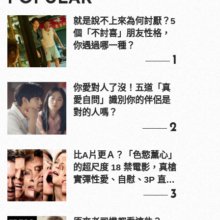
就是說不上來為何討厭？5
個「不討喜」朋友性格，
你遇過哪一種？
1
你愛對人了沒！五道「真
愛自問」識別你的伴侶是
對的人嗎？
2
比A片更Ａ？「色慾薰心」
的超尺度 18 禁電影，真槍
實彈性愛、自慰、3P 直接
上！
3