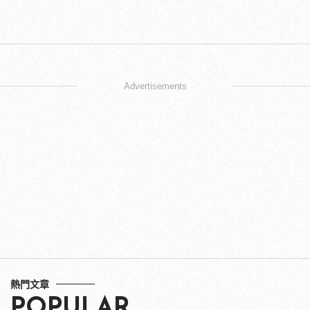
Advertisements
熱門文章
POPULAR