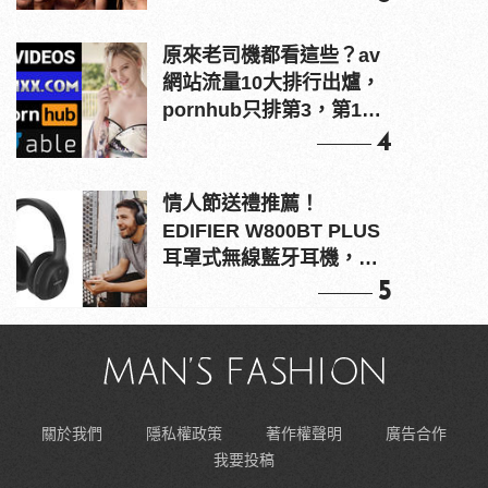
原來老司機都看這些？av
網站流量10大排行出爐，
pornhub只排第3，第1名
竟是他？
4
情人節送禮推薦！
EDIFIER W800BT PLUS
耳罩式無線藍牙耳機，在
耳邊傾訴甜言蜜語
5
關於我們
隱私權政策
著作權聲明
廣告合作
我要投稿