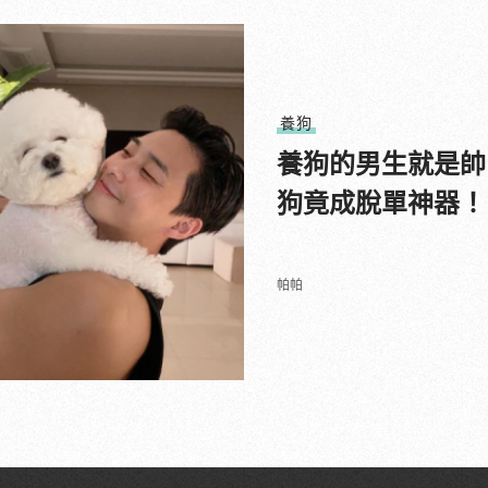
養狗
養狗的男生就是帥
狗竟成脫單神器！
帕帕