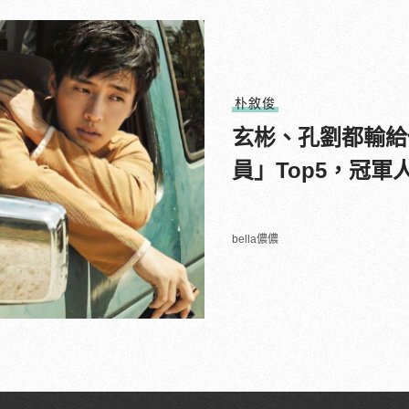
朴敘俊
玄彬、孔劉都輸給
員」Top5，冠軍
bella儂儂