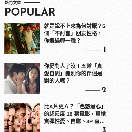
熱門文章
POPULAR
就是說不上來為何討厭？5
個「不討喜」朋友性格，
你遇過哪一種？
1
你愛對人了沒！五道「真
愛自問」識別你的伴侶是
對的人嗎？
2
比A片更Ａ？「色慾薰心」
的超尺度 18 禁電影，真槍
實彈性愛、自慰、3P 直接
上！
3