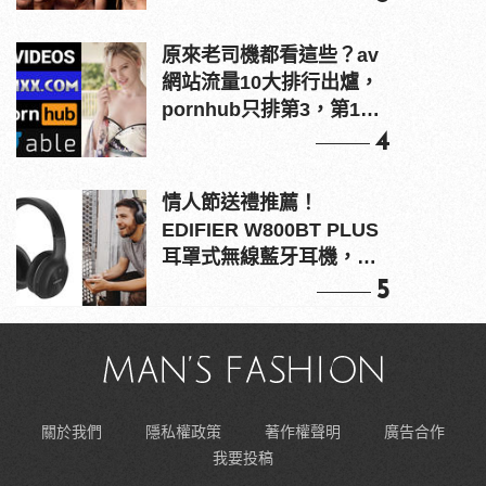
原來老司機都看這些？av
網站流量10大排行出爐，
pornhub只排第3，第1名
竟是他？
4
情人節送禮推薦！
EDIFIER W800BT PLUS
耳罩式無線藍牙耳機，在
耳邊傾訴甜言蜜語
5
關於我們
隱私權政策
著作權聲明
廣告合作
我要投稿