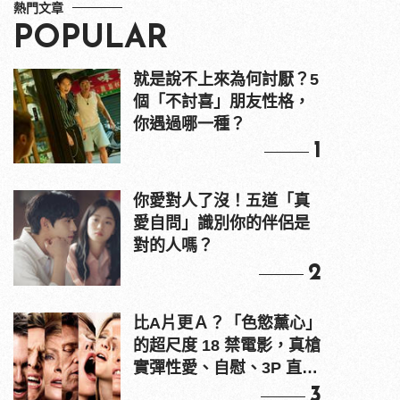
熱門文章
POPULAR
就是說不上來為何討厭？5
個「不討喜」朋友性格，
你遇過哪一種？
1
你愛對人了沒！五道「真
愛自問」識別你的伴侶是
對的人嗎？
2
比A片更Ａ？「色慾薰心」
的超尺度 18 禁電影，真槍
實彈性愛、自慰、3P 直接
上！
3