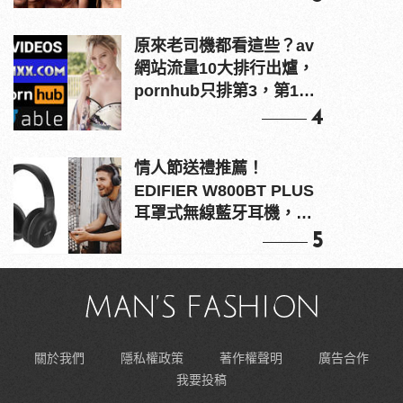
原來老司機都看這些？av
網站流量10大排行出爐，
pornhub只排第3，第1名
竟是他？
4
情人節送禮推薦！
EDIFIER W800BT PLUS
耳罩式無線藍牙耳機，在
耳邊傾訴甜言蜜語
5
關於我們
隱私權政策
著作權聲明
廣告合作
我要投稿