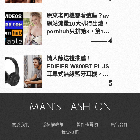
原來老司機都看這些？av
網站流量10大排行出爐，
pornhub只排第3，第1名
竟是他？
4
情人節送禮推薦！
EDIFIER W800BT PLUS
耳罩式無線藍牙耳機，在
耳邊傾訴甜言蜜語
5
關於我們
隱私權政策
著作權聲明
廣告合作
我要投稿