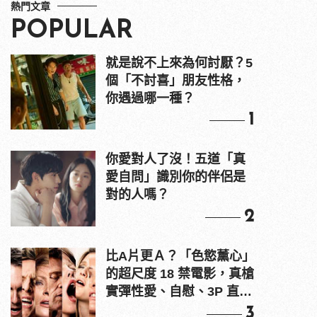
熱門文章
POPULAR
就是說不上來為何討厭？5
個「不討喜」朋友性格，
你遇過哪一種？
1
你愛對人了沒！五道「真
愛自問」識別你的伴侶是
對的人嗎？
2
比A片更Ａ？「色慾薰心」
的超尺度 18 禁電影，真槍
實彈性愛、自慰、3P 直接
上！
3