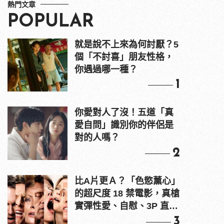
熱門文章
POPULAR
就是說不上來為何討厭？5
個「不討喜」朋友性格，
你遇過哪一種？
1
你愛對人了沒！五道「真
愛自問」識別你的伴侶是
對的人嗎？
2
比A片更Ａ？「色慾薰心」
的超尺度 18 禁電影，真槍
實彈性愛、自慰、3P 直接
上！
3