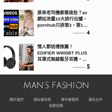
原來老司機都看這些？av
網站流量10大排行出爐，
pornhub只排第3，第1名
竟是他？
4
情人節送禮推薦！
EDIFIER W800BT PLUS
耳罩式無線藍牙耳機，在
耳邊傾訴甜言蜜語
5
關於我們
隱私權政策
著作權聲明
廣告合作
我要投稿