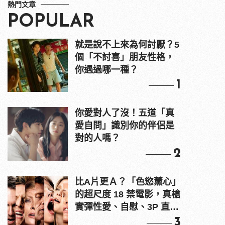
熱門文章
POPULAR
就是說不上來為何討厭？5
個「不討喜」朋友性格，
你遇過哪一種？
1
你愛對人了沒！五道「真
愛自問」識別你的伴侶是
對的人嗎？
2
比A片更Ａ？「色慾薰心」
的超尺度 18 禁電影，真槍
實彈性愛、自慰、3P 直接
上！
3