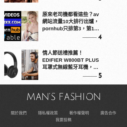
原來老司機都看這些？av
網站流量10大排行出爐，
pornhub只排第3，第1名
竟是他？
4
情人節送禮推薦！
EDIFIER W800BT PLUS
耳罩式無線藍牙耳機，在
耳邊傾訴甜言蜜語
5
關於我們
隱私權政策
著作權聲明
廣告合作
我要投稿