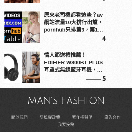
原來老司機都看這些？av
網站流量10大排行出爐，
pornhub只排第3，第1名
竟是他？
4
情人節送禮推薦！
EDIFIER W800BT PLUS
耳罩式無線藍牙耳機，在
耳邊傾訴甜言蜜語
5
關於我們
隱私權政策
著作權聲明
廣告合作
我要投稿