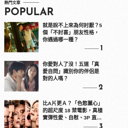
熱門文章
POPULAR
就是說不上來為何討厭？5
個「不討喜」朋友性格，
你遇過哪一種？
1
你愛對人了沒！五道「真
愛自問」識別你的伴侶是
對的人嗎？
2
比A片更Ａ？「色慾薰心」
的超尺度 18 禁電影，真槍
實彈性愛、自慰、3P 直接
上！
3