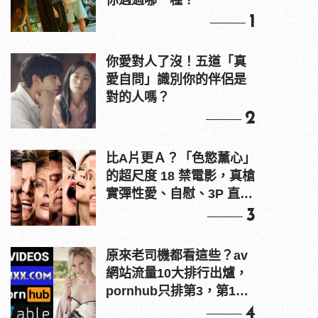
你遇過哪一種？
1
你愛對人了沒！五道「真
愛自問」識別你的伴侶是
對的人嗎？
2
比A片更Ａ？「色慾薰心」
的超尺度 18 禁電影，真槍
實彈性愛、自慰、3P 直接
上！
3
原來老司機都看這些？av
網站流量10大排行出爐，
pornhub只排第3，第1名
竟是他？
4