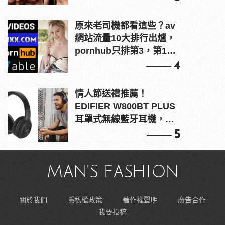
原來老司機都看這些？av
網站流量10大排行出爐，
pornhub只排第3，第1名
竟是他？
4
情人節送禮推薦！
EDIFIER W800BT PLUS
耳罩式無線藍牙耳機，在
耳邊傾訴甜言蜜語
5
關於我們
隱私權政策
著作權聲明
廣告合作
我要投稿