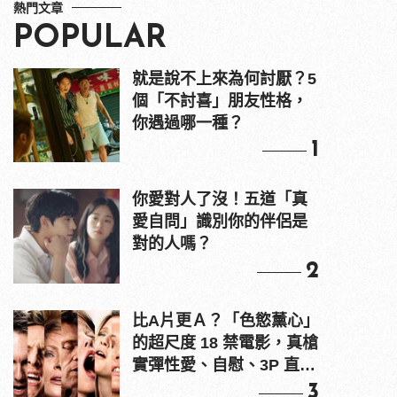
熱門文章
POPULAR
就是說不上來為何討厭？5
個「不討喜」朋友性格，
你遇過哪一種？
1
你愛對人了沒！五道「真
愛自問」識別你的伴侶是
對的人嗎？
2
比A片更Ａ？「色慾薰心」
的超尺度 18 禁電影，真槍
實彈性愛、自慰、3P 直接
上！
3