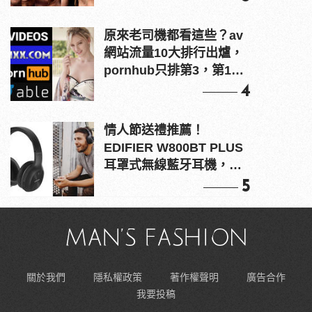
原來老司機都看這些？av
網站流量10大排行出爐，
pornhub只排第3，第1名
竟是他？
4
情人節送禮推薦！
EDIFIER W800BT PLUS
耳罩式無線藍牙耳機，在
耳邊傾訴甜言蜜語
5
關於我們
隱私權政策
著作權聲明
廣告合作
我要投稿