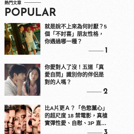
熱門文章
POPULAR
就是說不上來為何討厭？5
個「不討喜」朋友性格，
你遇過哪一種？
1
你愛對人了沒！五道「真
愛自問」識別你的伴侶是
對的人嗎？
2
比A片更Ａ？「色慾薰心」
的超尺度 18 禁電影，真槍
實彈性愛、自慰、3P 直接
上！
3