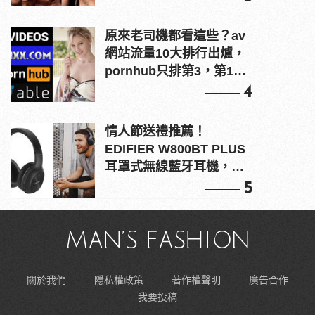
原來老司機都看這些？av
網站流量10大排行出爐，
pornhub只排第3，第1名
竟是他？
4
情人節送禮推薦！
EDIFIER W800BT PLUS
耳罩式無線藍牙耳機，在
耳邊傾訴甜言蜜語
5
關於我們
隱私權政策
著作權聲明
廣告合作
我要投稿