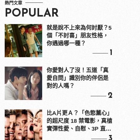
熱門文章
POPULAR
就是說不上來為何討厭？5
個「不討喜」朋友性格，
你遇過哪一種？
1
你愛對人了沒！五道「真
愛自問」識別你的伴侶是
對的人嗎？
2
比A片更Ａ？「色慾薰心」
的超尺度 18 禁電影，真槍
實彈性愛、自慰、3P 直接
上！
3