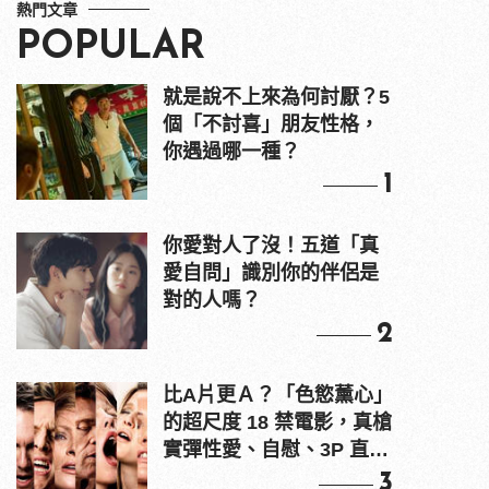
熱門文章
POPULAR
就是說不上來為何討厭？5
個「不討喜」朋友性格，
你遇過哪一種？
1
你愛對人了沒！五道「真
愛自問」識別你的伴侶是
對的人嗎？
2
比A片更Ａ？「色慾薰心」
的超尺度 18 禁電影，真槍
實彈性愛、自慰、3P 直接
上！
3