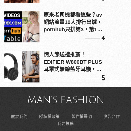
原來老司機都看這些？av
網站流量10大排行出爐，
pornhub只排第3，第1名
竟是他？
4
情人節送禮推薦！
EDIFIER W800BT PLUS
耳罩式無線藍牙耳機，在
耳邊傾訴甜言蜜語
5
關於我們
隱私權政策
著作權聲明
廣告合作
我要投稿