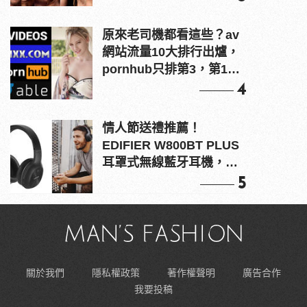
原來老司機都看這些？av
網站流量10大排行出爐，
pornhub只排第3，第1名
竟是他？
4
情人節送禮推薦！
EDIFIER W800BT PLUS
耳罩式無線藍牙耳機，在
耳邊傾訴甜言蜜語
5
關於我們
隱私權政策
著作權聲明
廣告合作
我要投稿