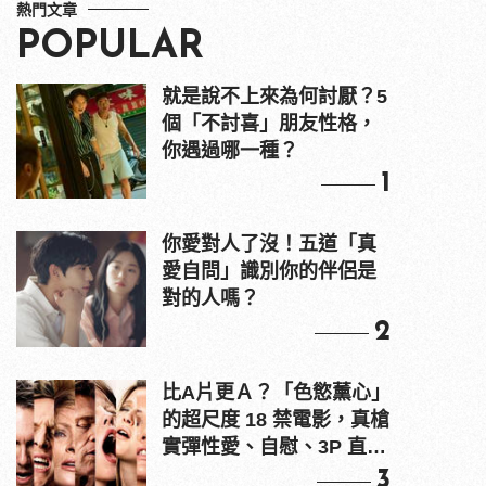
熱門文章
POPULAR
就是說不上來為何討厭？5
個「不討喜」朋友性格，
你遇過哪一種？
1
你愛對人了沒！五道「真
愛自問」識別你的伴侶是
對的人嗎？
2
比A片更Ａ？「色慾薰心」
的超尺度 18 禁電影，真槍
實彈性愛、自慰、3P 直接
上！
3