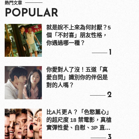
熱門文章
POPULAR
就是說不上來為何討厭？5
個「不討喜」朋友性格，
你遇過哪一種？
1
你愛對人了沒！五道「真
愛自問」識別你的伴侶是
對的人嗎？
2
比A片更Ａ？「色慾薰心」
的超尺度 18 禁電影，真槍
實彈性愛、自慰、3P 直接
上！
3