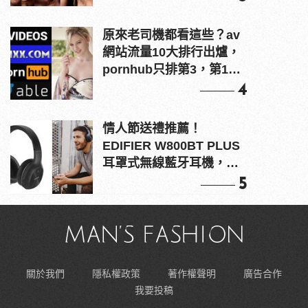
原來老司機都看這些？av
網站流量10大排行出爐，
pornhub只排第3，第1名
竟是他？
4
情人節送禮推薦！
EDIFIER W800BT PLUS
耳罩式無線藍牙耳機，在
耳邊傾訴甜言蜜語
5
關於我們
隱私權政策
著作權聲明
廣告合作
我要投稿